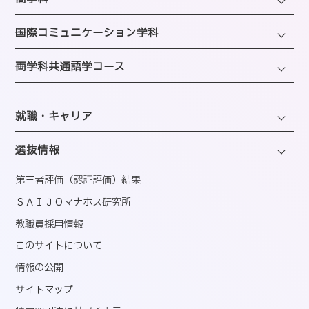
施設のご紹介
選ばれる理由
ファッション・トレンドコース
図書館
─国際コミュニケーション学科
教員紹介
ビューティーホスピタリティコース
クラブ＆サークルのご案内
観光・ツアープランニングコース
─両学科共通語学コース
アクセス
経営・マーケティングコース
海外留学制度
ホテル・ホスピタリティコース
バスダイヤのご案内
韓国語コミュニケーションコース
会計・事務コンピュータコース
同窓会
エアライン・ホスピタリティコース
就職・キャリア
英語コミュニケーションコース
医療事務コンピュータコース
ブライダル・コーディネートコース
キャリアサポートセンター
くすり・登録販売者コース
選抜情報
ウェディング・ファッションコース
就職実績
情報・AIライフコース
第三者評価（認証評価）結果
公務・地域プロデュースコース
資格取得
ＳＡＩＪＯマナホス研究所
国内インターンシップ・課外研修
教職員採用情報
産官学連携
このサイトについて
内定者速報
情報の公開
サイトマップ