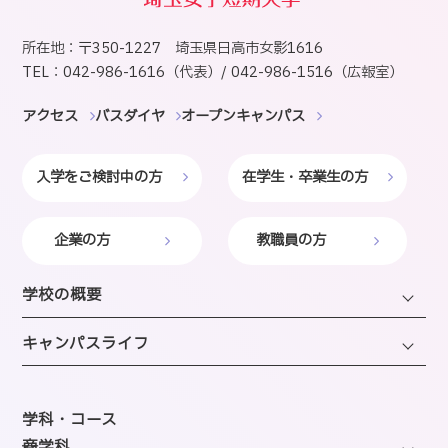
所在地：〒350-1227 埼玉県日高市女影1616
TEL：042-986-1616（代表）/ 042-986-1516（広報室）
アクセス
バスダイヤ
オープンキャンパス
入学をご検討中の方
在学生・卒業生の方
企業の方
教職員の方
学校の概要
学長・理事長挨拶
キャンパスライフ
建学の精神・沿革・校歌
キャンパスライフ
教育研究上の目的・方針
年間スケジュール
学科・コース
SAIJOの特徴
─商学科