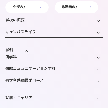
企業の方
教職員の方
学校の概要
学長・理事長挨拶
キャンパスライフ
建学の精神・沿革・校歌
キャンパスライフ
教育研究上の目的・方針
年間スケジュール
学科・コース
SAIJOの特徴
─商学科
施設のご紹介
選ばれる理由
ファッション・トレンドコース
図書館
─国際コミュニケーション学科
教員紹介
ビューティーホスピタリティコース
クラブ＆サークルのご案内
観光・ツアープランニングコース
─両学科共通語学コース
アクセス
経営・マーケティングコース
海外留学制度
ホテル・ホスピタリティコース
バスダイヤのご案内
韓国語コミュニケーションコース
会計・事務コンピュータコース
同窓会
エアライン・ホスピタリティコース
就職・キャリア
英語コミュニケーションコース
医療事務コンピュータコース
ブライダル・コーディネートコース
キャリアサポートセンター