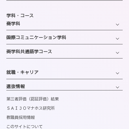
建学の精神・沿革・校歌
キャンパスライフ
教育研究上の目的・方針
年間スケジュール
学科・コース
SAIJOの特徴
─商学科
施設のご紹介
選ばれる理由
ファッション・トレンドコース
図書館
─国際コミュニケーション学科
教員紹介
ビューティーホスピタリティコース
クラブ＆サークルのご案内
観光・ツアープランニングコース
─両学科共通語学コース
アクセス
経営・マーケティングコース
海外留学制度
ホテル・ホスピタリティコース
バスダイヤのご案内
韓国語コミュニケーションコース
会計・事務コンピュータコース
同窓会
エアライン・ホスピタリティコース
就職・キャリア
英語コミュニケーションコース
医療事務コンピュータコース
ブライダル・コーディネートコース
キャリアサポートセンター
くすり・登録販売者コース
選抜情報
ウェディング・ファッションコース
就職実績
情報・AIライフコース
第三者評価（認証評価）結果
公務・地域プロデュースコース
資格取得
ＳＡＩＪＯマナホス研究所
国内インターンシップ・課外研修
教職員採用情報
産官学連携
このサイトについて