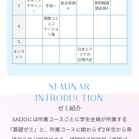
キャリア
総合英語
実用韓国
3
デザイン
手話Ⅰ
A
語会話A
Ⅰ
国際コミ
ュニ
4
ケーショ
ン論
5
日本とア
オンラ
ジアの
イン
近現代史
SEMINAR
INTRODUCTION
ゼミ紹介
SAIJOには所属コースごとに学生全員が所属する
「基礎ゼミ」と、所属コースに関わらず2年生から希