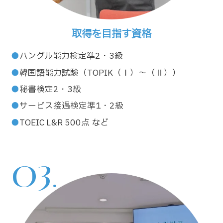
取得を目指す資格
ハングル能力検定準2・3級
韓国語能力試験（TOPIK（Ⅰ）～（Ⅱ））
秘書検定2・3級
サービス接遇検定準1・2級
TOEIC L&R 500点 など
03.