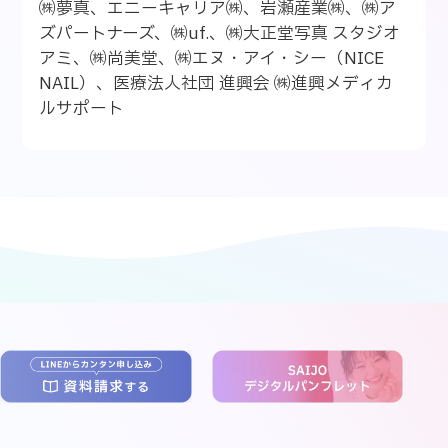
㈱夢真、エニーキャリア㈱、岩瀬産業㈱、㈱ア
ズパートナーズ、㈱uf.、㈱大正堂写真 スタジオ
アミ、㈱尚美堂、㈱エヌ・アイ・シー（NICE
NAIL）、医療法人社団 進興会 ㈱進興メディカ
ルサポート