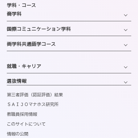
教育研究上の目的・方針
年間スケジュール
学科・コース
SAIJOの特徴
─商学科
施設のご紹介
選ばれる理由
ファッション・トレンドコース
図書館
─国際コミュニケーション学科
教員紹介
ビューティーホスピタリティコース
クラブ＆サークルのご案内
観光・ツアープランニングコース
─両学科共通語学コース
アクセス
経営・マーケティングコース
海外留学制度
ホテル・ホスピタリティコース
バスダイヤのご案内
韓国語コミュニケーションコース
会計・事務コンピュータコース
同窓会
エアライン・ホスピタリティコース
就職・キャリア
英語コミュニケーションコース
医療事務コンピュータコース
ブライダル・コーディネートコース
キャリアサポートセンター
くすり・登録販売者コース
選抜情報
ウェディング・ファッションコース
就職実績
情報・AIライフコース
第三者評価（認証評価）結果
公務・地域プロデュースコース
資格取得
ＳＡＩＪＯマナホス研究所
国内インターンシップ・課外研修
教職員採用情報
産官学連携
このサイトについて
内定者速報
情報の公開