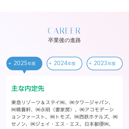
CAREER
卒業後の進路
2025
2024
2023
年度
年度
年度
主な内定先
東急リゾーツ＆ステイ㈱、㈱タワージャパン、
㈱精養軒、㈱永明（妻家房）、㈱アコモデーシ
ョンファースト、㈱トモズ、㈱西鉄ホテルズ、㈱
セノン、㈱ジェイ・エス・エス、日本郵便㈱、