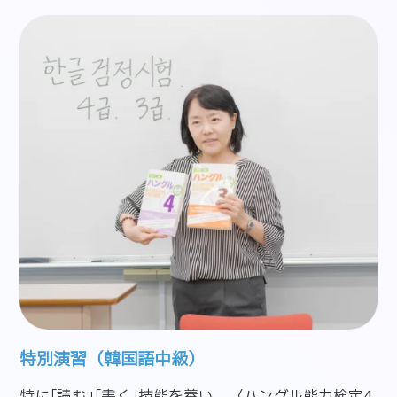
特別演習（韓国語中級）
特に｢読む｣｢書く｣技能を養い、〈ハングル能力検定4