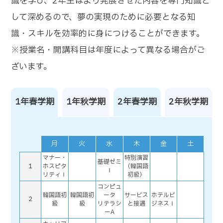
識を学び、2年生はより発展させた内容を専門知識と
して深めるので、夢の実現のために必要となる知
識・スキルを効率的に身につけることができます。
※授業名・開講科目は年度によって異なる場合がご
ざいます。
1年春学期
1年秋学期
2年春学期
2年秋学期
月
火
水
木
金
土
マナー・
特別演習
基礎ゼミ
1
ホスピタ
（韓国語
Ⅰ
リティⅠ
初級）
コンピュ
韓国語初
韓国語初
ータ
サービス
ホテルビ
2
級
級
リテラシ
と接遇
ジネスⅠ
ーA