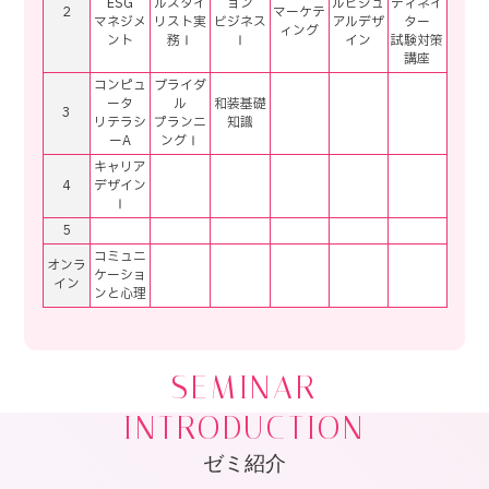
ESG
ルスタイ
ョン
ルビジュ
ディネイ
2
マーケテ
マネジメ
リスト実
ビジネス
アルデザ
ター
ィング
ント
務Ⅰ
Ⅰ
イン
試験対策
講座
コンピュ
ブライダ
ータ
ル
和装基礎
3
リテラシ
プランニ
知識
ーA
ングⅠ
キャリア
4
デザイン
Ⅰ
5
コミュニ
オンラ
ケーショ
イン
ンと心理
SEMINAR
INTRODUCTION
ゼミ紹介