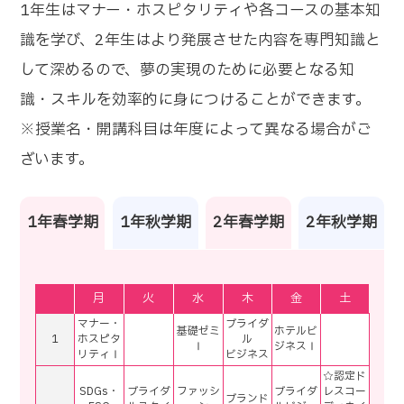
1年生はマナー・ホスピタリティや各コースの基本知
識を学び、2年生はより発展させた内容を専門知識と
して深めるので、夢の実現のために必要となる知
識・スキルを効率的に身につけることができます。
※授業名・開講科目は年度によって異なる場合がご
ざいます。
1年春学期
1年秋学期
2年春学期
2年秋学期
月
火
水
木
金
土
マナー・
ブライダ
基礎ゼミ
ホテルビ
1
ホスピタ
ル
Ⅰ
ジネスⅠ
リティⅠ
ビジネス
☆認定ド
SDGs・
ブライダ
ファッシ
ブライダ
レスコー
ブランド