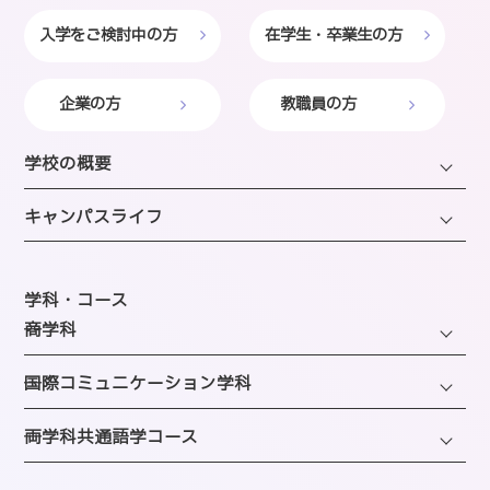
入学をご検討中の方
在学生・卒業生の方
企業の方
教職員の方
学校の概要
学長・理事長挨拶
キャンパスライフ
建学の精神・沿革・校歌
キャンパスライフ
教育研究上の目的・方針
年間スケジュール
学科・コース
SAIJOの特徴
─商学科
施設のご紹介
選ばれる理由
ファッション・トレンドコース
図書館
─国際コミュニケーション学科
教員紹介
ビューティーホスピタリティコース
クラブ＆サークルのご案内
観光・ツアープランニングコース
─両学科共通語学コース
アクセス
経営・マーケティングコース
海外留学制度
ホテル・ホスピタリティコース
バスダイヤのご案内
韓国語コミュニケーションコース
会計・事務コンピュータコース